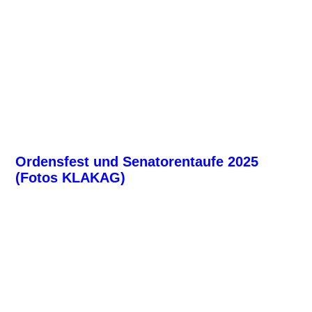
KLAKAG-Prinzenproklamation 2026 (10)
KLAKAG-Prinzenproklamation 2026 (11)
KLAKAG-Prinzenproklamation 2026 (12)
KLAKAG-Prinzenproklamation 2026 (13)
KLAKAG-Prinzenproklamation 2026 (14)
KLAKAG-Prinzenproklamation 2026 (19)
Ordensfest und Senatorentaufe 2025
(Fotos KLAKAG)
8
9
10
3
11