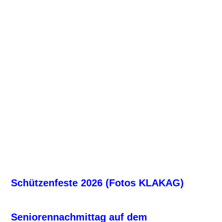
DSC_0028
DSC_0027
DSC_0026
DSC_0031
Schützenfeste 2026 (Fotos KLAKAG)
Schützenfest auf dem Schreppenberg
Seniorennachmittag auf dem